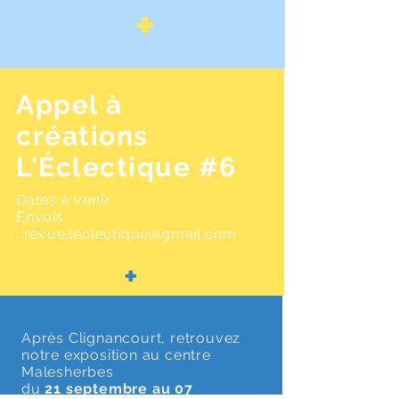
+
Appel à
créations
L'Éclectique #6
Dates à venir
Envois
:
revue.leclectique@gmail.com
+
Après Clignancourt, retrouvez
notre exposition au centre
Malesherbes
du
21 septembre au 07