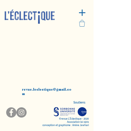
revue.leclectique@gmail.co
m
Soutiens
©revue L'Éclectique - 2020
Association loi 1901
conception et graphisme : Amine Jawhari